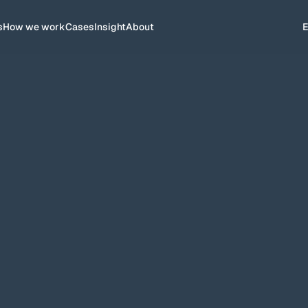
s
How we work
Cases
Insight
About
 er på deres eget sprog